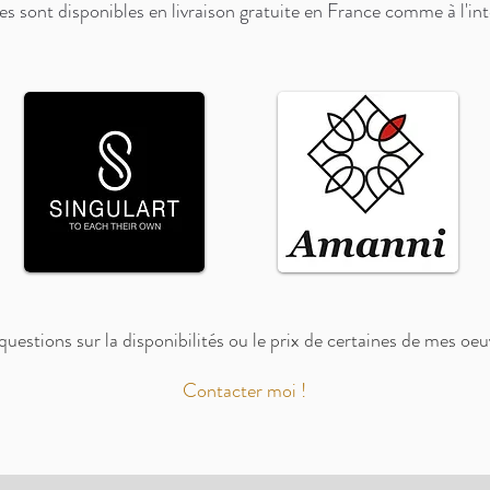
 sont disponibles en livraison gratuite en France comme à l'int
uestions sur la disponibilités ou le prix de certaines de mes oe
Contacter moi !