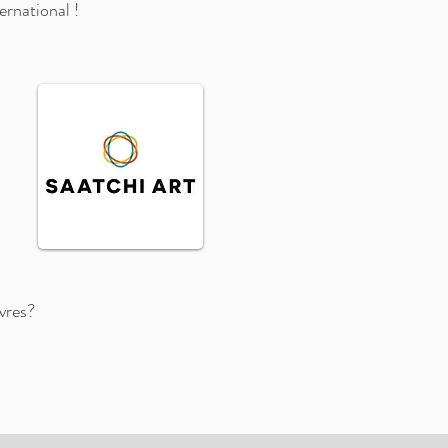
ernational !
uvres?