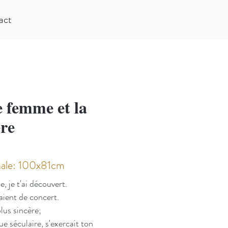
act
 femme et la
ère
nale: 100x81cm
e, je t'ai découvert.
aient de concert.
lus sincère;
e séculaire, s'exercait ton