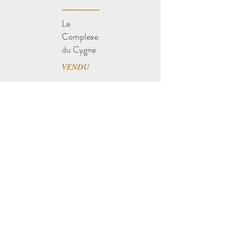
Le
Complexe
du Cygne
VENDU
Le
Complexe
du Cygne
VENDU
Découvrir
Mes oeuvres
Corps Enjeu
Garages et Tôles Rouillées