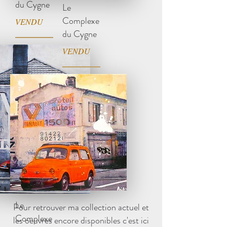
du Cygne
Le
Complexe
VENDU
du Cygne
VENDU
Le
Pour retrouver ma collection actuel et
Complexe
les oeuvres encore disponibles c'est ici