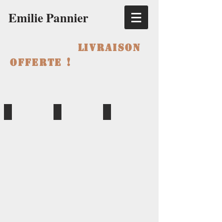
Emilie Pannier
Livraison
!
offerte
Au coin de ma rue
Né dans la rue
Orange mécanique